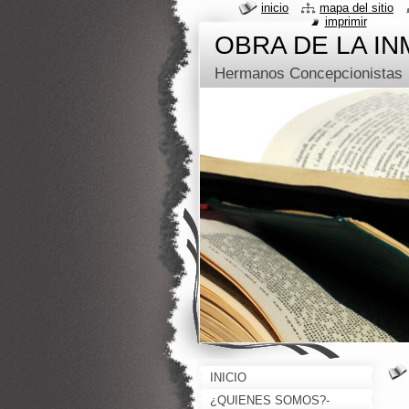
inicio
mapa del sitio
imprimir
OBRA DE LA I
Hermanos Concepcionistas
INICIO
¿QUIENES SOMOS?-