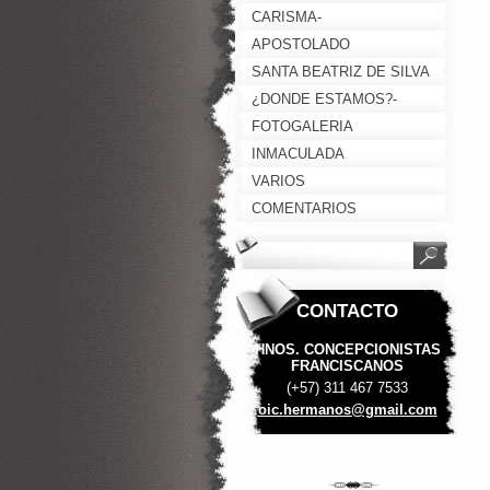
NUESTRA FUNDADORA
CARISMA-
ESPIRITUALIDAD
APOSTOLADO
SANTA BEATRIZ DE SILVA
¿DONDE ESTAMOS?-
CONTACTANOS
FOTOGALERIA
INMACULADA
CONCEPCIÓN
VARIOS
COMENTARIOS
CONTACTO
HNOS. CONCEPCIONISTAS
FRANCISCANOS
(+57) 311 467 7533
oic.herm
anos@gma
il.com